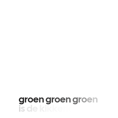
g
r
o
e
n
g
r
o
e
n
g
r
o
e
n
i
s
d
e
k
i
k
k
e
r
k
a
p
o